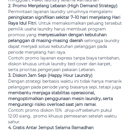
mingguan, Paket laundry selama Ramadhan
2
.
Promo Menjelang Lebaran (High Demand Strategy)
Permintaan layanan laundry umumnya mengalami
peningkatan signifikan sekitar 7–10 hari menjelang Hari
Raya Idul Fitri
. Untuk memaksimalkan peluang tersebut
pemilik usaha laundry harus membuat program
promosi yang
menyesuaikan dengan kebutuhan
pelanggan di masing-masing daerah
sehingga laundry
dapat menjadi solusi kebutuhan pelanggan pada
periode menjelang hari raya.
Contoh: promo layanan express tanpa biaya tambahan,
diskon khusus untuk laundry bed cover dan karpet,
serta prioritas pengerjaan pakaian Lebaran.
3. Diskon Jam Sepi (Happy Hour Laundry)
Dengan strategi berbasis waktu ini tidak hanya menarik
pelanggan pada periode yang biasanya sepi, tetapi juga
membantu menjaga stabilitas operasional,
mengoptimalkan penggunaan mesin laundry, serta
mengurangi risiko overload saat jam ramai
.
Contoh: promo diskon 15%
drop-off
sebelum pukul
12.00 siang, promo khusus pemesanan setelah waktu
sahur.
4. Gratis Antar Jemput Selama Ramadhan