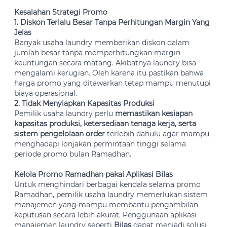
Kesalahan
Strategi
Promo
1.
Diskon Terlalu Besar Tanpa Perhitungan
Margin Yang
Jelas
Banyak usaha laundry memberikan diskon dalam
jumlah besar tanpa memperhitungkan margin
keuntungan secara matang. Akibatnya laundry bisa
mengalami kerugian. Oleh karena itu pastikan bahwa
harga promo yang ditawarkan tetap mampu menutupi
biaya operasional.
2.
Tidak Menyiapkan Kapasitas Produksi
Pemilik usaha laundry perlu
memastikan kesiapan
kapasitas produksi, ketersediaan tenaga kerja, serta
sistem pengelolaan order
terlebih dahulu agar mampu
menghadapi lonjakan permintaan tinggi selama
periode promo bulan Ramadhan.
K
elola Promo Ramadhan
pakai
Aplikasi Bilas
Untuk menghindari berbagai kendala selama promo
Ramadhan, pemilik usaha laundry memerlukan sistem
manajemen yang mampu membantu pengambilan
keputusan secara lebih akurat. Penggunaan aplikasi
manajemen laundry seperti
Bilas
dapat menjadi solusi