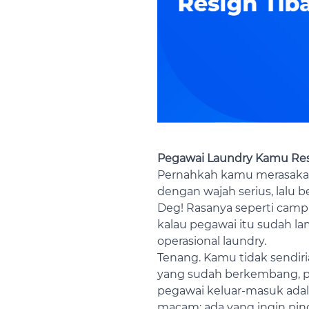
Pegawai Laundry Kamu Resi
Pernahkah kamu merasakan
dengan wajah serius, lalu b
Deg! Rasanya seperti campu
kalau pegawai itu sudah l
operasional laundry.
Tenang. Kamu tidak sendiria
yang sudah berkembang, pa
pegawai keluar-masuk adala
macam: ada yang ingin pind