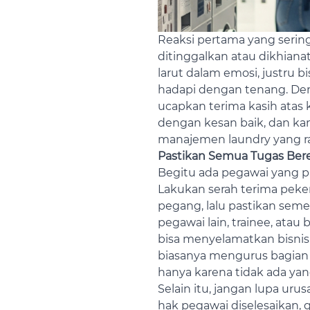
Reaksi pertama yang serin
ditinggalkan atau dikhianat
larut dalam emosi, justru 
hadapi dengan tenang. Den
ucapkan terima kasih atas 
dengan kesan baik, dan kam
manajemen laundry yang ra
Pastikan Semua Tugas Ber
Begitu ada pegawai yang pa
Lakukan serah terima peker
pegang, lalu pastikan seme
pegawai lain, trainee, ata
bisa menyelamatkan bisnis 
biasanya mengurus bagian 
hanya karena tidak ada yan
Selain itu, jangan lupa urus
hak pegawai diselesaikan, g