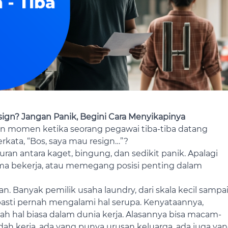
gn? Jangan Panik, Begini Cara Menyikapinya
 momen ketika seorang pegawai tiba-tiba datang
erkata, “Bos, saya mau resign…”?
ran antara kaget, bingung, dan sedikit panik. Apalagi
ama bekerja, atau memegang posisi penting dalam
n. Banyak pemilik usaha laundry, dari skala kecil sampa
sti pernah mengalami hal serupa. Kenyataannya,
h hal biasa dalam dunia kerja. Alasannya bisa macam-
ah kerja, ada yang punya urusan keluarga, ada juga ya