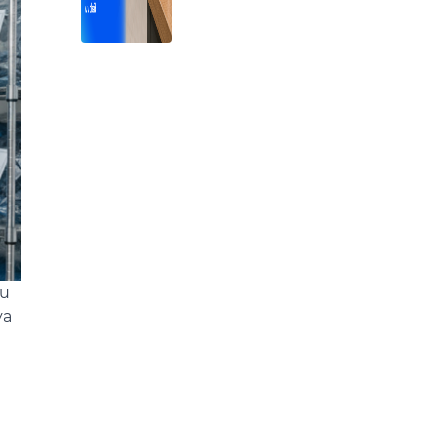
tu
ya