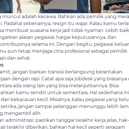
g muncul adalah kecewa. Bahkan ada pemilik yang mer
i. Padahal sebenarnya, resign itu wajar. Kalau kamu terla
bisa membuat suasana kerja jadi tidak nyaman.
Lebih bai
garkan alasan pegawai, hargai keputusannya, dan
kontribusinya selama ini. Dengan begitu, pegawai keluar
u pun tetap menjaga citra profesional sebagai pemilik
pi dan sehat.
es
mit, jangan biarkan transisi berlangsung berantakan.
jaan dengan rapi. Catat apa saja jobdesk yang biasanya 
ntara ada orang lain yang bisa melanjutkannya. Bisa
u bahkan kamu sendiri untuk sementara.
Hal sederhana in
dari kekacauan kecil. Misalnya, kalau pegawai yang kelu
setrika, jangan sampai pelanggan menunggu lebih lam
g mengambil alih.
an administrasi: pastikan tanggal terakhir kerja jelas, hak
aji terakhir diberikan, bahkan hal kecil seperti seragam