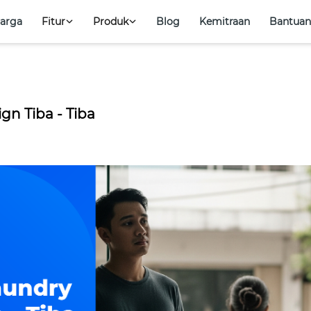
arga
Fitur
Produk
Blog
Kemitraan
Bantuan
Coba Sekarang
antuan
Masuk
gn Tiba - Tiba