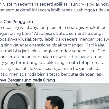
n. Sistem sederhana seperti aplikasi laundry (apk laundry
emua detail ini secara lebih teratur, sehingga tidak 
r Cari Pengganti
, sekarang waktunya berpikir lebih strategis. Apakah posi
engan orang baru? Atau bisa ditutup sementara dengan
posisinya krusial, tentu lebih baik segera mencari pegaw
g singkat agar operasional tidak terganggu. Tapi kalau
nternal bisa jadi solusi jangka pendek yang efisien.
Dan
an serta laporan penjualan di kasir tetap harus aman.
ry yang terhubung ke aplikasi agar data tetap tercatat
ncinya adalah fleksibilitas. Tujuanmu bukan sekadar
 tapi menjaga roda bisnis tetap berputar dengan rapi.
nya Bergantung pada Orang