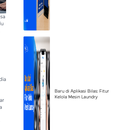
asa
lu
k
dia
Baru di Aplikasi Bilas: Fitur
i
Kelola Mesin Laundry
ar
a
-