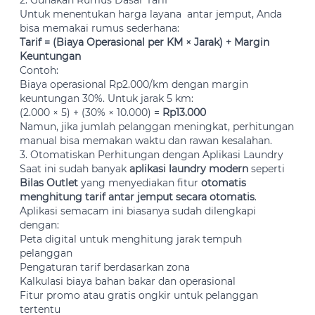
2. Gunakan Rumus Dasar Tarif
Untuk menentukan harga layana antar jemput, Anda
bisa memakai rumus sederhana:
Tarif = (Biaya Operasional per KM × Jarak) + Margin
Keuntungan
Contoh:
Biaya operasional Rp2.000/km dengan margin
keuntungan 30%. Untuk jarak 5 km:
(2.000 × 5) + (30% × 10.000) =
Rp13.000
Namun, jika jumlah pelanggan meningkat, perhitungan
manual bisa memakan waktu dan rawan kesalahan.
3. Otomatiskan Perhitungan dengan Aplikasi Laundry
Saat ini sudah banyak
aplikasi laundry modern
seperti
Bilas Outlet
yang menyediakan fitur
otomatis
menghitung tarif antar jemput secara otomatis
.
Aplikasi semacam ini biasanya sudah dilengkapi
dengan:
Peta digital untuk menghitung jarak tempuh
pelanggan
Pengaturan tarif berdasarkan zona
Kalkulasi biaya bahan bakar dan operasional
Fitur promo atau gratis ongkir untuk pelanggan
tertentu