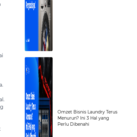
n
ai
a.
l.
ng
Omzet Bisnis Laundry Terus
Menurun? Ini 3 Hal yang
Perlu Dibenahi
t