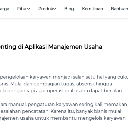
arga
Fitur
Produk
Blog
Kemitraan
Bantuan
Coba Sekarang
antuan
Masuk
nting di Aplikasi Manajemen Usaha
pengelolaan karyawan menjadi salah satu hal yang cuk
nis. Mulai dari pembagian tugas, absensi, hingga
ola dengan rapi agar operasional usaha dapat berjalan
ara manual, pengaturan karyawan sering kali memakan
kesalahan pencatatan. Karena itu, banyak bisnis mulai
najemen usaha untuk membantu mengelola karyawan