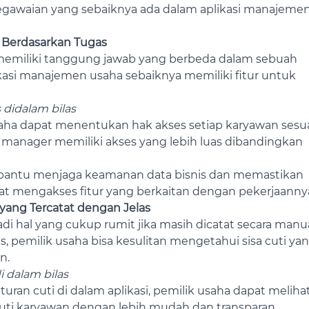
pegawaian yang sebaiknya ada dalam aplikasi manajeme
 Berdasarkan Tugas
memiliki tanggung jawab yang berbeda dalam sebuah
likasi manajemen usaha sebaiknya memiliki fitur untuk
 didalam bilas
usaha dapat menentukan hak akses setiap karyawan sesu
 manager memiliki akses yang lebih luas dibandingkan
bantu menjaga keamanan data bisnis dan memastikan
at mengakses fitur yang berkaitan dengan pekerjaanny
yang Tercatat dengan Jelas
di hal yang cukup rumit jika masih dicatat secara manua
s, pemilik usaha bisa kesulitan mengetahui sisa cuti ya
n.
i dalam bilas
uran cuti di dalam aplikasi, pemilik usaha dapat meliha
h cuti karyawan dengan lebih mudah dan transparan.