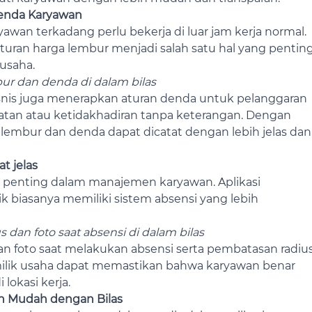
enda Karyawan
awan terkadang perlu bekerja di luar jam kerja normal.
gaturan harga lembur menjadi salah satu hal yang pentin
usaha.
bur dan denda di dalam bilas
isnis juga menerapkan aturan denda untuk pelanggaran
batan atau ketidakhadiran tanpa keterangan. Dengan
n lembur dan denda dapat dicatat dengan lebih jelas dan
t jelas
 penting dalam manajemen karyawan. Aplikasi
 biasanya memiliki sistem absensi yang lebih
s dan foto saat absensi di dalam bilas
an foto saat melakukan absensi serta pembatasan radiu
pemilik usaha dapat memastikan bahwa karyawan benar
lokasi kerja.
h Mudah dengan Bilas